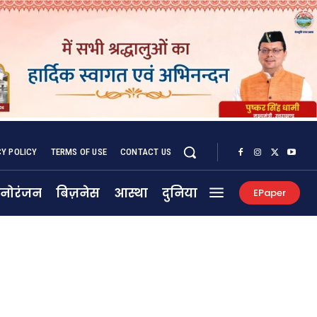
CY POLICY
TERMS OF USE
CONTACT US
नोरंजन
बिज़नेस
आस्था
दुनिया
EPaper