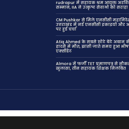
rudrapur में सहायक श्रम आयुक्त अरविं
सम्मान, IIA ने उत्कृष्ट सेवाओं को सराहा
CM Pushkar से मिले एनसीसी महानिद
उत्तराखंड में नई एनसीसी इकाइयों और
पर हुई चर्चा
Atiq Ahmed के सबसे छोटे बेटे अबान 
हादसे में मौत, झांसी जाते समय हुआ भी
एक्सीडेंट
Almora में फर्जी TET प्रमाणपत्र से नौक
खुलासा, तीन सहायक शिक्षक निलंबित