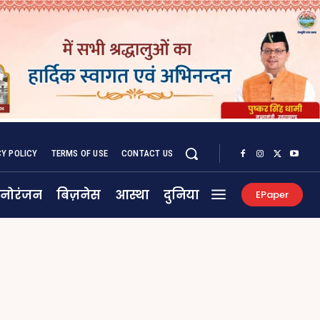
CY POLICY
TERMS OF USE
CONTACT US
नोरंजन
बिज़नेस
आस्था
दुनिया
EPaper