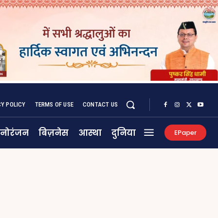
CY POLICY
TERMS OF USE
CONTACT US
नोरंजन
बिज़नेस
आस्था
दुनिया
EPaper