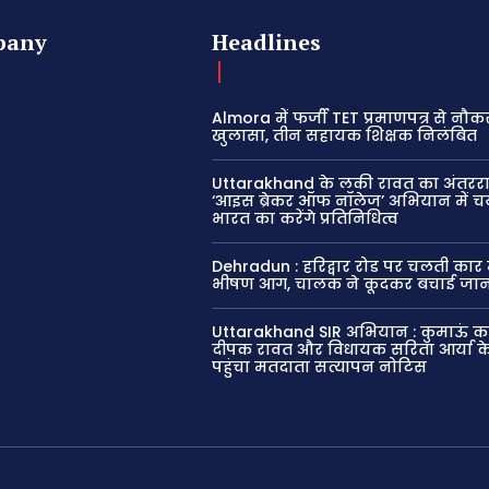
pany
Headlines
Almora में फर्जी TET प्रमाणपत्र से नौक
खुलासा, तीन सहायक शिक्षक निलंबित
Uttarakhand के लकी रावत का अंतरराष्
‘आइस ब्रेकर ऑफ नॉलेज’ अभियान में च
भारत का करेंगे प्रतिनिधित्व
Dehradun : हरिद्वार रोड पर चलती कार 
भीषण आग, चालक ने कूदकर बचाई जा
Uttarakhand SIR अभियान : कुमाऊं क
दीपक रावत और विधायक सरिता आर्या क
पहुंचा मतदाता सत्यापन नोटिस