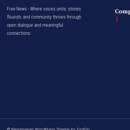
Free News - Where voices unite, stories
Com
flourish, and community thrives through
open dialogue and meaningful
connections.
© Newspaper WordPress Theme by TagDiv