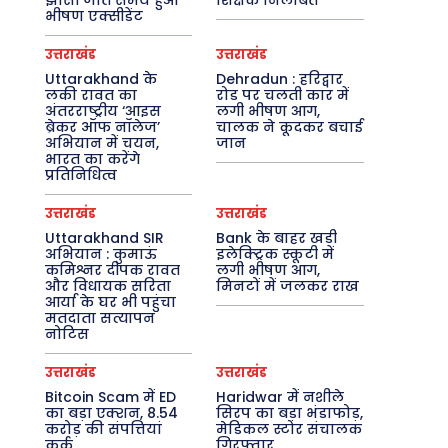
झांसी जाते समय हुआ
शिक्षक निलंबित
भीषण एक्सीडेंट
उत्तराखंड
उत्तराखंड
Uttarakhand के
Dehradun : हरिद्वार
लकी रावत का
रोड पर चलती कार में
अंतरराष्ट्रीय ‘आइस
लगी भीषण आग,
ब्रेकर ऑफ नॉलेज’
चालक ने कूदकर बचाई
अभियान में चयन,
जान
भारत का करेंगे
प्रतिनिधित्व
उत्तराखंड
उत्तराखंड
Uttarakhand SIR
Bank के बाहर खड़ी
अभियान : कुमाऊं
इलेक्ट्रिक स्कूटी में
कमिश्नर दीपक रावत
लगी भीषण आग,
और विधायक सरिता
मिनटों में जलकर राख
आर्या के घर भी पहुंचा
मतदाता सत्यापन
नोटिस
उत्तराखंड
उत्तराखंड
Bitcoin Scam में ED
Haridwar में नशीले
का बड़ा एक्शन, 8.54
सिरप का बड़ा भंडाफोड़,
करोड़ की संपत्तियां
मेडिकल स्टोर संचालक
कुर्क
गिरफ्तार