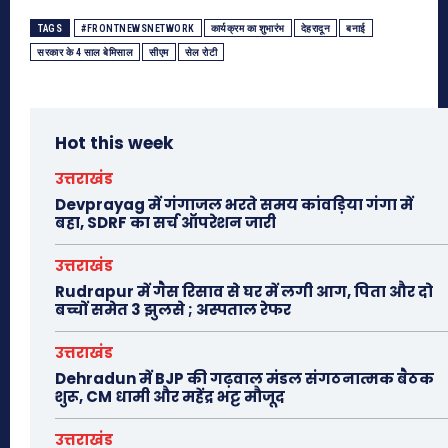
TAGS
#FRONTNEWSNETWORK
कार्यक्रम का शुभारंभ
देहरादून
बनाई
सरकार के 4 साल बेमिसाल
सीएम
सेल रोटी
Hot this week
उत्तराखंड
Devprayag में गंगाजल भरते समय कांवड़िया गंगा में
बहा, SDRF का सर्च ऑपरेशन जारी
उत्तराखंड
Rudrapur में गैस रिसाव से घर में लगी आग, पिता और दो
बच्चों समेत 3 झुलसे ; अस्पताल रेफर
उत्तराखंड
Dehradun में BJP की गढ़वाल मंडल संगठनात्मक बैठक
शुरू, CM धामी और महेंद्र भट्ट मौजूद
उत्तराखंड