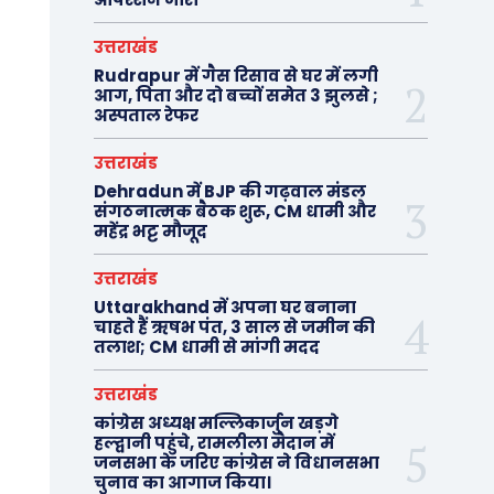
उत्तराखंड
Rudrapur में गैस रिसाव से घर में लगी
आग, पिता और दो बच्चों समेत 3 झुलसे ;
अस्पताल रेफर
उत्तराखंड
Dehradun में BJP की गढ़वाल मंडल
संगठनात्मक बैठक शुरू, CM धामी और
महेंद्र भट्ट मौजूद
उत्तराखंड
Uttarakhand में अपना घर बनाना
चाहते हैं ऋषभ पंत, 3 साल से जमीन की
तलाश; CM धामी से मांगी मदद
उत्तराखंड
कांग्रेस अध्यक्ष मल्लिकार्जुन खड़गे
हल्द्वानी पहुंचे, रामलीला मैदान में
जनसभा के जरिए कांग्रेस ने विधानसभा
चुनाव का आगाज किया।