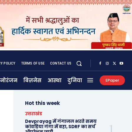
CY POLICY
TERMS OF USE
CONTACT US
नोरंजन
बिज़नेस
आस्था
दुनिया
EPaper
Hot this week
उत्तराखंड
Devprayag में गंगाजल भरते समय
कांवड़िया गंगा में बहा, SDRF का सर्च
ऑपरेशन जारी