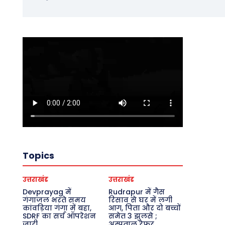
Topics
उत्तराखंड
उत्तराखंड
Devprayag में
Rudrapur में गैस
गंगाजल भरते समय
रिसाव से घर में लगी
कांवड़िया गंगा में बहा,
आग, पिता और दो बच्चों
SDRF का सर्च ऑपरेशन
समेत 3 झुलसे ;
जारी
अस्पताल रेफर