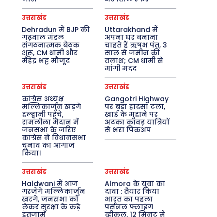
उत्तराखंड
उत्तराखंड
Dehradun में BJP की
Uttarakhand में
गढ़वाल मंडल
अपना घर बनाना
संगठनात्मक बैठक
चाहते हैं ऋषभ पंत, 3
शुरू, CM धामी और
साल से जमीन की
महेंद्र भट्ट मौजूद
तलाश; CM धामी से
मांगी मदद
उत्तराखंड
उत्तराखंड
कांग्रेस अध्यक्ष
Gangotri Highway
मल्लिकार्जुन खड़गे
पर बड़ा हादसा टला,
हल्द्वानी पहुंचे,
खाई के मुहाने पर
रामलीला मैदान में
अटका कांवड़ यात्रियों
जनसभा के जरिए
से भरा पिकअप
कांग्रेस ने विधानसभा
चुनाव का आगाज
किया।
उत्तराखंड
उत्तराखंड
Haldwani में आज
Almora के युवा का
गरजेंगे मल्लिकार्जुन
दावा : तैयार किया
खरगे, जनसभा को
भारत का पहला
लेकर सुरक्षा के कड़े
पर्सनल फ्लाइंग
इंतजाम
व्हीकल, 12 मिनट में