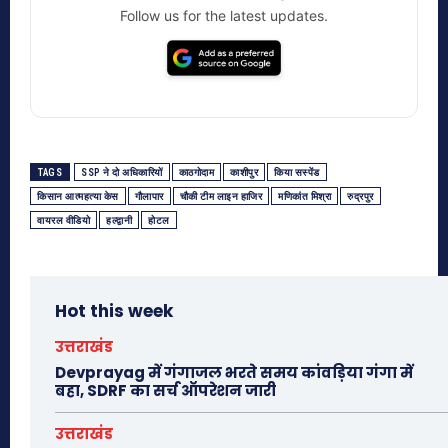
Follow us for the latest updates.
TAGS
SSP ने दो अधिकारियों
काठगोदाम
काशीपुर
किया सस्पेंड
किसान आत्महत्या केस
गौलापार
चौकी टीम लाइन हाजिर
मणिकांत मिश्रा
रुद्रपुर
वायरल वीडियो
हल्द्वानी
होटल
Hot this week
उत्तराखंड
Devprayag में गंगाजल भरते समय कांवड़िया गंगा में
बहा, SDRF का सर्च ऑपरेशन जारी
उत्तराखंड