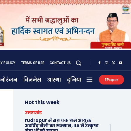
CY POLICY
TERMS OF USE
CONTACT US
नोरंजन
बिज़नेस
आस्था
दुनिया
EPaper
Hot this week
उत्तराखंड
rudrapur में सहायक श्रम आयुक्त
अरविंद सैनी का सम्मान, IIA ने उत्कृष्ट
सेवाओं को सराहा