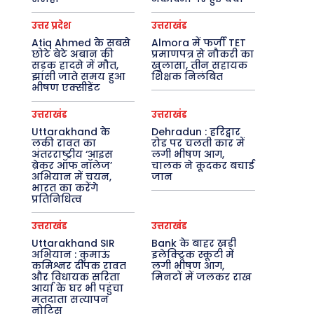
उत्तर प्रदेश
उत्तराखंड
Atiq Ahmed के सबसे
Almora में फर्जी TET
छोटे बेटे अबान की
प्रमाणपत्र से नौकरी का
सड़क हादसे में मौत,
खुलासा, तीन सहायक
झांसी जाते समय हुआ
शिक्षक निलंबित
भीषण एक्सीडेंट
उत्तराखंड
उत्तराखंड
Uttarakhand के
Dehradun : हरिद्वार
लकी रावत का
रोड पर चलती कार में
अंतरराष्ट्रीय ‘आइस
लगी भीषण आग,
ब्रेकर ऑफ नॉलेज’
चालक ने कूदकर बचाई
अभियान में चयन,
जान
भारत का करेंगे
प्रतिनिधित्व
उत्तराखंड
उत्तराखंड
Uttarakhand SIR
Bank के बाहर खड़ी
अभियान : कुमाऊं
इलेक्ट्रिक स्कूटी में
कमिश्नर दीपक रावत
लगी भीषण आग,
और विधायक सरिता
मिनटों में जलकर राख
आर्या के घर भी पहुंचा
मतदाता सत्यापन
नोटिस