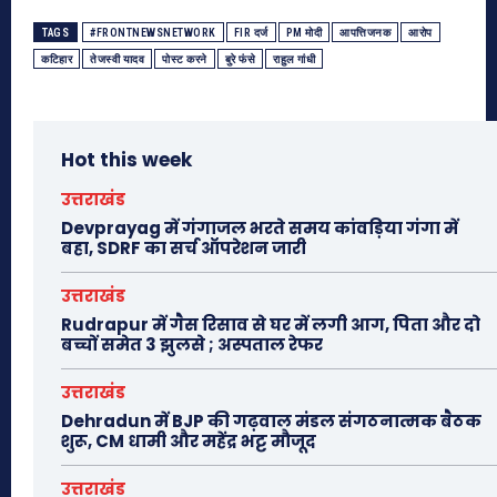
TAGS
#FRONTNEWSNETWORK
FIR दर्ज
PM मोदी
आपत्तिजनक
आरोप
कटिहार
तेजस्वी यादव
पोस्ट करने
बुरे फंसे
राहुल गांधी
Hot this week
उत्तराखंड
Devprayag में गंगाजल भरते समय कांवड़िया गंगा में
बहा, SDRF का सर्च ऑपरेशन जारी
उत्तराखंड
Rudrapur में गैस रिसाव से घर में लगी आग, पिता और दो
बच्चों समेत 3 झुलसे ; अस्पताल रेफर
उत्तराखंड
Dehradun में BJP की गढ़वाल मंडल संगठनात्मक बैठक
शुरू, CM धामी और महेंद्र भट्ट मौजूद
उत्तराखंड