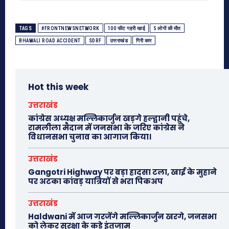
TAGS
#FRONTNEWSNETWORK
100 फीट गहरी खाई
5 लोगों की मौत
BHAWALI ROAD ACCIDENT
SDRF
उत्तराखंड
गिरी कार
Hot this week
उत्तराखंड
कांग्रेस अध्यक्ष मल्लिकार्जुन खड़गे हल्द्वानी पहुंचे,
रामलीला मैदान में जनसभा के जरिए कांग्रेस ने
विधानसभा चुनाव का आगाज किया।
उत्तराखंड
Gangotri Highway पर बड़ा हादसा टला, खाई के मुहाने
पर अटका कांवड़ यात्रियों से भरा पिकअप
उत्तराखंड
Haldwani में आज गरजेंगे मल्लिकार्जुन खरगे, जनसभा
को लेकर सुरक्षा के कड़े इंतजाम