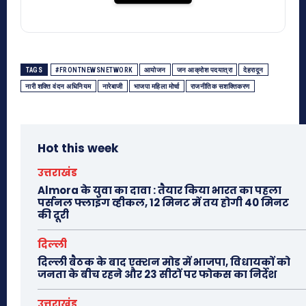
TAGS
#FRONTNEWSNETWORK
आयोजन
जन आक्रोश पदयात्रा
देहरादून
नारी शक्ति वंदन अधिनियम
नारेबाजी
भाजपा महिला मोर्चा
राजनीतिक सशक्तिकरण
Hot this week
उत्तराखंड
Almora के युवा का दावा : तैयार किया भारत का पहला
पर्सनल फ्लाइंग व्हीकल, 12 मिनट में तय होगी 40 मिनट
की दूरी
दिल्ली
दिल्ली बैठक के बाद एक्शन मोड में भाजपा, विधायकों को
जनता के बीच रहने और 23 सीटों पर फोकस का निर्देश
उत्तराखंड