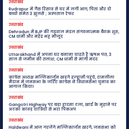
उत्तराखंड
Rudrapur में गैस रिसाव से घर में लगी आग, पिता और दो
बच्चों समेत 3 झुलसे ; अस्पताल रेफर
उत्तराखंड
Dehradun में BJP की गढ़वाल मंडल संगठनात्मक बैठक शुरू,
CM धामी और महेंद्र भट्ट मौजूद
उत्तराखंड
Uttarakhand में अपना घर बनाना चाहते हैं ऋषभ पंत, 3
साल से जमीन की तलाश; CM धामी से मांगी मदद
उत्तराखंड
कांग्रेस अध्यक्ष मल्लिकार्जुन खड़गे हल्द्वानी पहुंचे, रामलीला
मैदान में जनसभा के जरिए कांग्रेस ने विधानसभा चुनाव का
आगाज किया।
उत्तराखंड
Gangotri Highway पर बड़ा हादसा टला, खाई के मुहाने पर
अटका कांवड़ यात्रियों से भरा पिकअप
उत्तराखंड
Haldwani में आज गरजेंगे मल्लिकार्जुन खरगे, जनसभा को