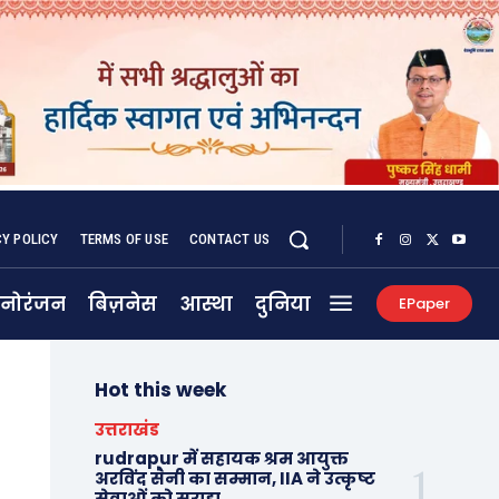
CY POLICY
TERMS OF USE
CONTACT US
नोरंजन
बिज़नेस
आस्था
दुनिया
EPaper
Hot this week
उत्तराखंड
rudrapur में सहायक श्रम आयुक्त
अरविंद सैनी का सम्मान, IIA ने उत्कृष्ट
सेवाओं को सराहा