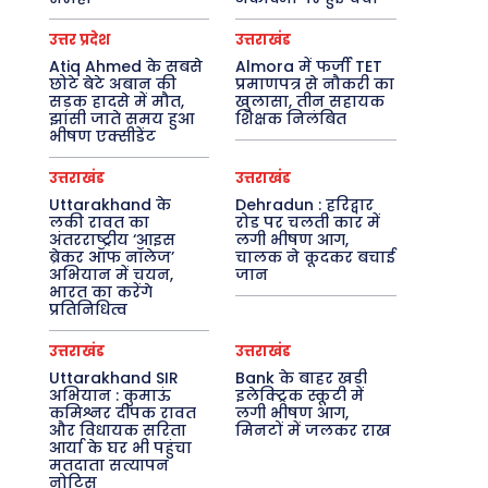
उत्तर प्रदेश
उत्तराखंड
Atiq Ahmed के सबसे
Almora में फर्जी TET
छोटे बेटे अबान की
प्रमाणपत्र से नौकरी का
सड़क हादसे में मौत,
खुलासा, तीन सहायक
झांसी जाते समय हुआ
शिक्षक निलंबित
भीषण एक्सीडेंट
उत्तराखंड
उत्तराखंड
Uttarakhand के
Dehradun : हरिद्वार
लकी रावत का
रोड पर चलती कार में
अंतरराष्ट्रीय ‘आइस
लगी भीषण आग,
ब्रेकर ऑफ नॉलेज’
चालक ने कूदकर बचाई
अभियान में चयन,
जान
भारत का करेंगे
प्रतिनिधित्व
उत्तराखंड
उत्तराखंड
Uttarakhand SIR
Bank के बाहर खड़ी
अभियान : कुमाऊं
इलेक्ट्रिक स्कूटी में
कमिश्नर दीपक रावत
लगी भीषण आग,
और विधायक सरिता
मिनटों में जलकर राख
आर्या के घर भी पहुंचा
मतदाता सत्यापन
नोटिस