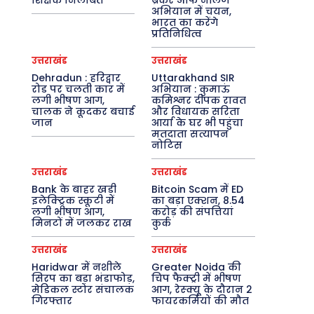
शिक्षक निलंबित
ब्रेकर ऑफ नॉलेज’
अभियान में चयन,
भारत का करेंगे
प्रतिनिधित्व
उत्तराखंड
उत्तराखंड
Dehradun : हरिद्वार
Uttarakhand SIR
रोड पर चलती कार में
अभियान : कुमाऊं
लगी भीषण आग,
कमिश्नर दीपक रावत
चालक ने कूदकर बचाई
और विधायक सरिता
जान
आर्या के घर भी पहुंचा
मतदाता सत्यापन
नोटिस
उत्तराखंड
उत्तराखंड
Bank के बाहर खड़ी
Bitcoin Scam में ED
इलेक्ट्रिक स्कूटी में
का बड़ा एक्शन, 8.54
लगी भीषण आग,
करोड़ की संपत्तियां
मिनटों में जलकर राख
कुर्क
उत्तराखंड
उत्तराखंड
Haridwar में नशीले
Greater Noida की
सिरप का बड़ा भंडाफोड़,
चिप फैक्ट्री में भीषण
मेडिकल स्टोर संचालक
आग, रेस्क्यू के दौरान 2
गिरफ्तार
फायरकर्मियों की मौत