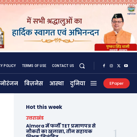
CY POLICY
TERMS OF USE
CONTACT US
नोरंजन
बिज़नेस
आस्था
दुनिया
EPaper
Hot this week
उत्तराखंड
Almora में फर्जी TET प्रमाणपत्र से
नौकरी का खुलासा, तीन सहायक
शिक्षक निलंबित