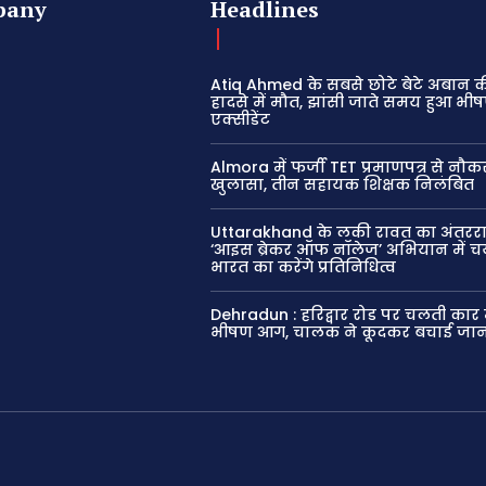
pany
Headlines
Atiq Ahmed के सबसे छोटे बेटे अबान 
हादसे में मौत, झांसी जाते समय हुआ भी
एक्सीडेंट
Almora में फर्जी TET प्रमाणपत्र से नौक
खुलासा, तीन सहायक शिक्षक निलंबित
Uttarakhand के लकी रावत का अंतरराष्
‘आइस ब्रेकर ऑफ नॉलेज’ अभियान में च
भारत का करेंगे प्रतिनिधित्व
Dehradun : हरिद्वार रोड पर चलती कार 
भीषण आग, चालक ने कूदकर बचाई जा