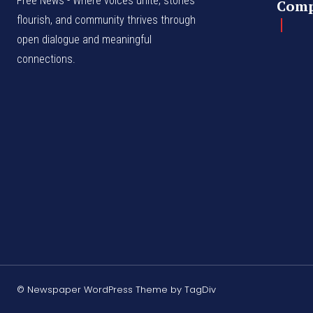
Free News - Where voices unite, stories
Com
flourish, and community thrives through
open dialogue and meaningful
connections.
© Newspaper WordPress Theme by TagDiv