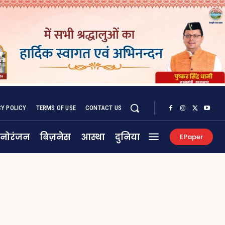
CY POLICY
TERMS OF USE
CONTACT US
नोरंजन
बिज़नेस
आस्था
दुनिया
EPaper