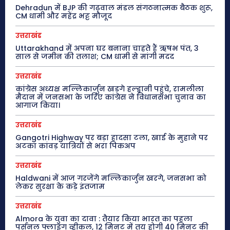
Dehradun में BJP की गढ़वाल मंडल संगठनात्मक बैठक शुरू,
CM धामी और महेंद्र भट्ट मौजूद
उत्तराखंड
Uttarakhand में अपना घर बनाना चाहते हैं ऋषभ पंत, 3
साल से जमीन की तलाश; CM धामी से मांगी मदद
उत्तराखंड
कांग्रेस अध्यक्ष मल्लिकार्जुन खड़गे हल्द्वानी पहुंचे, रामलीला
मैदान में जनसभा के जरिए कांग्रेस ने विधानसभा चुनाव का
आगाज किया।
उत्तराखंड
Gangotri Highway पर बड़ा हादसा टला, खाई के मुहाने पर
अटका कांवड़ यात्रियों से भरा पिकअप
उत्तराखंड
Haldwani में आज गरजेंगे मल्लिकार्जुन खरगे, जनसभा को
लेकर सुरक्षा के कड़े इंतजाम
उत्तराखंड
Almora के युवा का दावा : तैयार किया भारत का पहला
पर्सनल फ्लाइंग व्हीकल, 12 मिनट में तय होगी 40 मिनट की