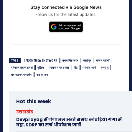
Stay connected via Google News
Follow us for the latest updates.
TAGS
#FRONTNEWSNETWORK
उधम सिंह नगर
काशीपुर
खनन वाहनों
दर्दनाक सड़क हादसे
पुलिस
प्रशासन पर हमला
मौत
यशपाल आर्य
रुद्रपुर
शव रखकर प्रदर्शन
सड़क जाम
Hot this week
उत्तराखंड
Devprayag में गंगाजल भरते समय कांवड़िया गंगा में
बहा, SDRF का सर्च ऑपरेशन जारी