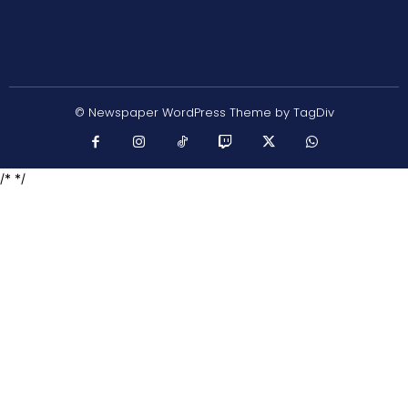
© Newspaper WordPress Theme by TagDiv
/* */