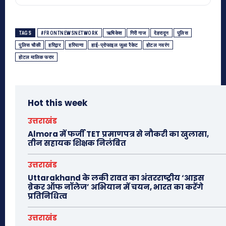
TAGS
#FRONTNEWSNETWORK
ऋषिकेश
गिरी गाज
देहरादून
पुलिस
पुलिस चौकी
हरिद्वार
हरियाणा
हाई-प्रोफाइल जुआ रैकेट
होटल नवरंग
होटल मालिक फरार
Hot this week
उत्तराखंड
Almora में फर्जी TET प्रमाणपत्र से नौकरी का खुलासा,
तीन सहायक शिक्षक निलंबित
उत्तराखंड
Uttarakhand के लकी रावत का अंतरराष्ट्रीय ‘आइस
ब्रेकर ऑफ नॉलेज’ अभियान में चयन, भारत का करेंगे
प्रतिनिधित्व
उत्तराखंड