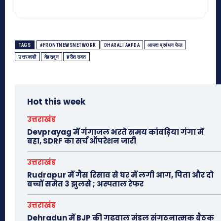
TAGS
#FRONTNEWSNETWORK
DHARALI AAPDA
आपदा प्रबंधन फेल
उत्तरकाशी
देहरादून
हरीश रावत
Hot this week
उत्तराखंड
Devprayag में गंगाजल भरते समय कांवड़िया गंगा में
बहा, SDRF का सर्च ऑपरेशन जारी
उत्तराखंड
Rudrapur में गैस रिसाव से घर में लगी आग, पिता और दो
बच्चों समेत 3 झुलसे ; अस्पताल रेफर
उत्तराखंड
Dehradun में BJP की गढ़वाल मंडल संगठनात्मक बैठक