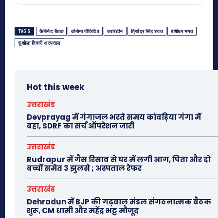
TAGS
कैबिनेट बैठक
कोरोना पॉजिटिव
क्वारंटीन
त्रिवेंद्र सिंह रावत
बंशीधर भगत
सुशीला तिवारी अस्पताल
Hot this week
उत्तराखंड
Devprayag में गंगाजल भरते समय कांवड़िया गंगा में
बहा, SDRF का सर्च ऑपरेशन जारी
उत्तराखंड
Rudrapur में गैस रिसाव से घर में लगी आग, पिता और दो
बच्चों समेत 3 झुलसे ; अस्पताल रेफर
उत्तराखंड
Dehradun में BJP की गढ़वाल मंडल संगठनात्मक बैठक
शुरू, CM धामी और महेंद्र भट्ट मौजूद