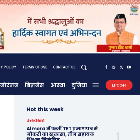
CY POLICY
TERMS OF USE
CONTACT US
नोरंजन
बिज़नेस
आस्था
दुनिया
EPaper
Hot this week
उत्तराखंड
Almora में फर्जी TET प्रमाणपत्र से
नौकरी का खुलासा, तीन सहायक
शिक्षक निलंबित