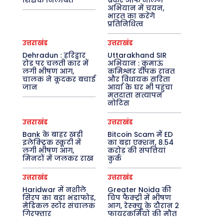
शिक्षक निलंबित
ब्रेकर ऑफ नॉलेज’
अभियान में चयन,
भारत का करेंगे
प्रतिनिधित्व
उत्तराखंड
उत्तराखंड
Dehradun : हरिद्वार
Uttarakhand SIR
रोड पर चलती कार में
अभियान : कुमाऊं
लगी भीषण आग,
कमिश्नर दीपक रावत
चालक ने कूदकर बचाई
और विधायक सरिता
जान
आर्या के घर भी पहुंचा
मतदाता सत्यापन
नोटिस
उत्तराखंड
उत्तराखंड
Bank के बाहर खड़ी
Bitcoin Scam में ED
इलेक्ट्रिक स्कूटी में
का बड़ा एक्शन, 8.54
लगी भीषण आग,
करोड़ की संपत्तियां
मिनटों में जलकर राख
कुर्क
उत्तराखंड
उत्तराखंड
Haridwar में नशीले
Greater Noida की
सिरप का बड़ा भंडाफोड़,
चिप फैक्ट्री में भीषण
मेडिकल स्टोर संचालक
आग, रेस्क्यू के दौरान 2
गिरफ्तार
फायरकर्मियों की मौत