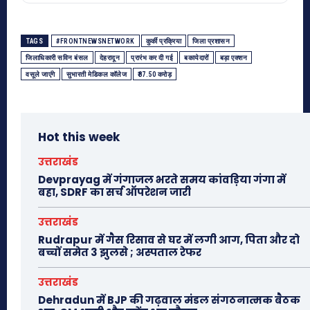
TAGS
#FRONTNEWSNETWORK
कुर्की प्रक्रिया
जिला प्रशासन
जिलाधिकारी सविन बंसल
देहरादून
प्रारंभ कर दी गई
बकायेदारों
बड़ा एक्शन
वसूले जाएंगे
सुभारती मेडिकल कॉलेज
₹87.50 करोड़
Hot this week
उत्तराखंड
Devprayag में गंगाजल भरते समय कांवड़िया गंगा में
बहा, SDRF का सर्च ऑपरेशन जारी
उत्तराखंड
Rudrapur में गैस रिसाव से घर में लगी आग, पिता और दो
बच्चों समेत 3 झुलसे ; अस्पताल रेफर
उत्तराखंड
Dehradun में BJP की गढ़वाल मंडल संगठनात्मक बैठक