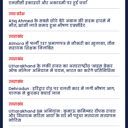
एनसीसी इकाइयों और अकादमी पर हुई चर्चा
उत्तर प्रदेश
Atiq Ahmed के सबसे छोटे बेटे अबान की सड़क हादसे में
मौत, झांसी जाते समय हुआ भीषण एक्सीडेंट
उत्तराखंड
Almora में फर्जी TET प्रमाणपत्र से नौकरी का खुलासा, तीन
सहायक शिक्षक निलंबित
उत्तराखंड
Uttarakhand के लकी रावत का अंतरराष्ट्रीय ‘आइस ब्रेकर
ऑफ नॉलेज’ अभियान में चयन, भारत का करेंगे प्रतिनिधित्व
उत्तराखंड
Dehradun : हरिद्वार रोड पर चलती कार में लगी भीषण आग,
चालक ने कूदकर बचाई जान
उत्तराखंड
Uttarakhand SIR अभियान : कुमाऊं कमिश्नर दीपक रावत
और विधायक सरिता आर्या के घर भी पहुंचा मतदाता सत्यापन
नोटिस