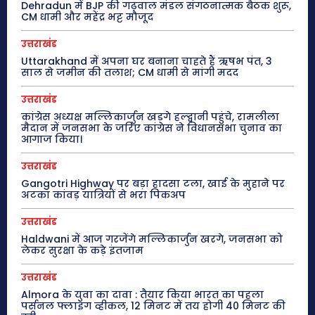
Dehradun में BJP की गढ़वाल मंडल संगठनात्मक बैठक शुरू,
CM धामी और महेंद्र भट्ट मौजूद
उत्तराखंड
Uttarakhand में अपना घर बनाना चाहते हैं ऋषभ पंत, 3
साल से जमीन की तलाश; CM धामी से मांगी मदद
उत्तराखंड
कांग्रेस अध्यक्ष मल्लिकार्जुन खड़गे हल्द्वानी पहुंचे, रामलीला
मैदान में जनसभा के जरिए कांग्रेस ने विधानसभा चुनाव का
आगाज किया।
उत्तराखंड
Gangotri Highway पर बड़ा हादसा टला, खाई के मुहाने पर
अटका कांवड़ यात्रियों से भरा पिकअप
उत्तराखंड
Haldwani में आज गरजेंगे मल्लिकार्जुन खरगे, जनसभा को
लेकर सुरक्षा के कड़े इंतजाम
उत्तराखंड
Almora के युवा का दावा : तैयार किया भारत का पहला
पर्सनल फ्लाइंग व्हीकल, 12 मिनट में तय होगी 40 मिनट की