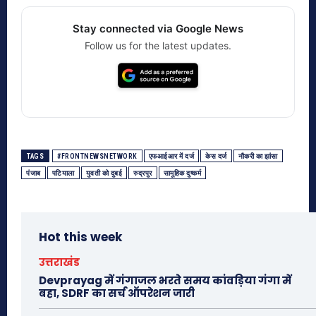
Stay connected via Google News
Follow us for the latest updates.
TAGS
#FRONTNEWSNETWORK
एफआईआर में दर्ज
केस दर्ज
नौकरी का झांसा
पंजाब
पटियाला
युवती को दुबई
रुद्रपुर
सामूहिक दुष्कर्म
Hot this week
उत्तराखंड
Devprayag में गंगाजल भरते समय कांवड़िया गंगा में
बहा, SDRF का सर्च ऑपरेशन जारी