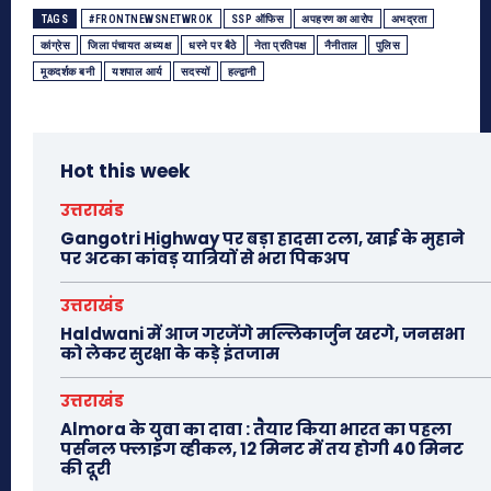
TAGS
#FRONTNEWSNETWROK
SSP ऑफिस
अपहरण का आरोप
अभद्रता
कांग्रेस
जिला पंचायत अध्यक्ष
धरने पर बैठे
नेता प्रतिपक्ष
नैनीताल
पुलिस
मूकदर्शक बनी
यशपाल आर्य
सदस्यों
हल्द्वानी
Hot this week
उत्तराखंड
Gangotri Highway पर बड़ा हादसा टला, खाई के मुहाने
पर अटका कांवड़ यात्रियों से भरा पिकअप
उत्तराखंड
Haldwani में आज गरजेंगे मल्लिकार्जुन खरगे, जनसभा
को लेकर सुरक्षा के कड़े इंतजाम
उत्तराखंड
Almora के युवा का दावा : तैयार किया भारत का पहला
पर्सनल फ्लाइंग व्हीकल, 12 मिनट में तय होगी 40 मिनट
की दूरी