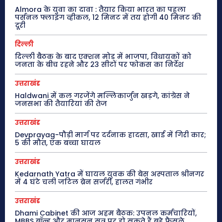
Almora के युवा का दावा : तैयार किया भारत का पहला
पर्सनल फ्लाइंग व्हीकल, 12 मिनट में तय होगी 40 मिनट की
दूरी
दिल्ली
दिल्ली बैठक के बाद एक्शन मोड में भाजपा, विधायकों को
जनता के बीच रहने और 23 सीटों पर फोकस का निर्देश
उत्तराखंड
Haldwani में कल गरजेंगे मल्लिकार्जुन खड़गे, कांग्रेस ने
जनसभा की तैयारियां की तेज
उत्तराखंड
Devprayag-पौड़ी मार्ग पर दर्दनाक हादसा, खाई में गिरी कार;
5 की मौत, एक बच्चा घायल
उत्तराखंड
Kedarnath Yatra में घायल युवक की बेस अस्पताल श्रीनगर
में 4 घंटे चली जटिल ब्रेन सर्जरी, हालत गंभीर
उत्तराखंड
Dhami Cabinet की आज अहम बैठक: उपनल कर्मचारियों,
MBBS बॉन्ड और मानसून सत्र पर हो सकते हैं बड़े फैसले