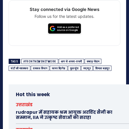
Stay connected via Google News
Follow us for the latest updates.
TAGS
#FRONTNEWSNETWORK
आग से अफरा-तफरी
कबाड़ गोदाम
घंटों की मशक्कत
दमकल विभाग
फायर ब्रिगेड
फूलसूंगा
रुद्रपुर
शिमला बहादुर
Hot this week
उत्तराखंड
rudrapur में सहायक श्रम आयुक्त अरविंद सैनी का
सम्मान, IIA ने उत्कृष्ट सेवाओं को सराहा