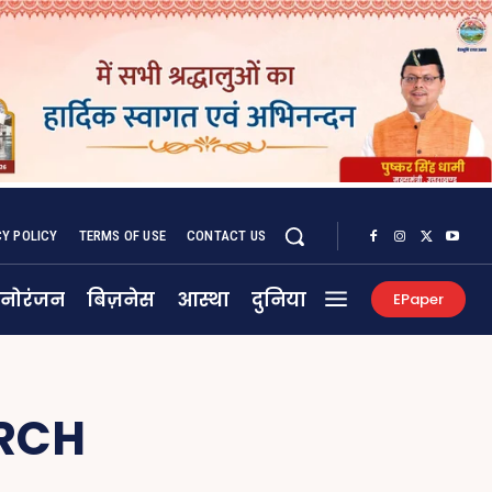
CY POLICY
TERMS OF USE
CONTACT US
नोरंजन
बिज़नेस
आस्था
दुनिया
EPaper
RCH