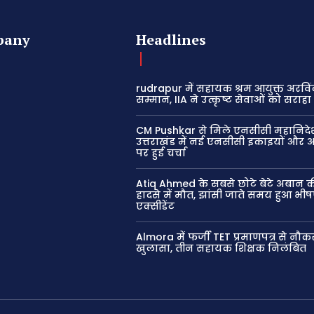
pany
Headlines
rudrapur में सहायक श्रम आयुक्त अरविं
सम्मान, IIA ने उत्कृष्ट सेवाओं को सराहा
CM Pushkar से मिले एनसीसी महानिद
उत्तराखंड में नई एनसीसी इकाइयों और
पर हुई चर्चा
Atiq Ahmed के सबसे छोटे बेटे अबान 
हादसे में मौत, झांसी जाते समय हुआ भी
एक्सीडेंट
Almora में फर्जी TET प्रमाणपत्र से नौक
खुलासा, तीन सहायक शिक्षक निलंबित