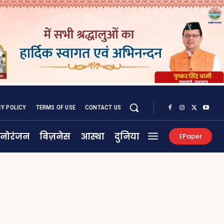
CY POLICY
TERMS OF USE
CONTACT US
नोरंजन
बिज़नेस
आस्था
दुनिया
EPaper