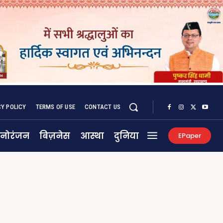
CY POLICY
TERMS OF USE
CONTACT US
नोरंजन
बिज़नेस
आस्था
दुनिया
EPaper