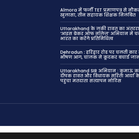
Almora में फर्जी TET प्रमाणपत्र से नौक
खुलासा, तीन सहायक शिक्षक निलंबित
Uttarakhand के लकी रावत का अंतरराष्
‘आइस ब्रेकर ऑफ नॉलेज’ अभियान में च
भारत का करेंगे प्रतिनिधित्व
Dehradun : हरिद्वार रोड पर चलती कार 
भीषण आग, चालक ने कूदकर बचाई जा
Uttarakhand SIR अभियान : कुमाऊं क
दीपक रावत और विधायक सरिता आर्या क
पहुंचा मतदाता सत्यापन नोटिस