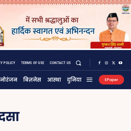
CY POLICY
TERMS OF USE
CONTACT US
नोरंजन
बिज़नेस
आस्था
दुनिया
EPaper
ादसा