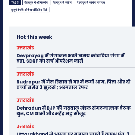
TAGS
देहरादून में ओमिक्रोन
देहरादून में कोरोना
देहरादून में कोरोना वायरस
बुजुर्ग दंपत्ति कोरोना पॉजिटिव मिले
Hot this week
उत्तराखंड
Devprayag में गंगाजल भरते समय कांवड़िया गंगा में
बहा, SDRF का सर्च ऑपरेशन जारी
उत्तराखंड
Rudrapur में गैस रिसाव से घर में लगी आग, पिता और दो
बच्चों समेत 3 झुलसे ; अस्पताल रेफर
उत्तराखंड
Dehradun में BJP की गढ़वाल मंडल संगठनात्मक बैठक
शुरू, CM धामी और महेंद्र भट्ट मौजूद
उत्तराखंड
Uttarakhand में अपना घर बनाना चाहते हैं ऋषभ पंत, 3