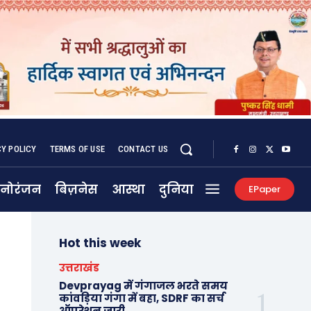
CY POLICY
TERMS OF USE
CONTACT US
नोरंजन
बिज़नेस
आस्था
दुनिया
EPaper
Hot this week
उत्तराखंड
Devprayag में गंगाजल भरते समय
कांवड़िया गंगा में बहा, SDRF का सर्च
ऑपरेशन जारी