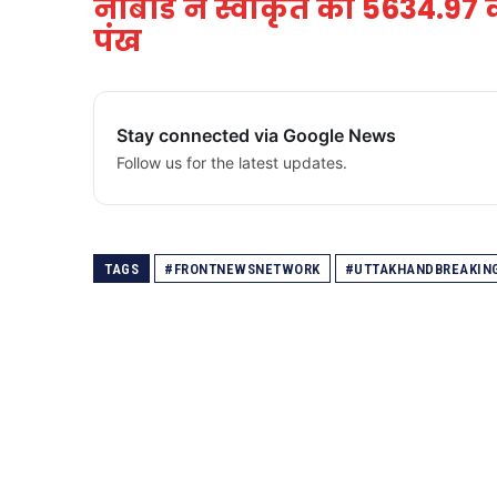
नाबार्ड ने स्वीकृत की 5634.97 
पंख
Stay connected via Google News
Follow us for the latest updates.
TAGS
#FRONTNEWSNETWORK
#UTTAKHANDBREAKIN