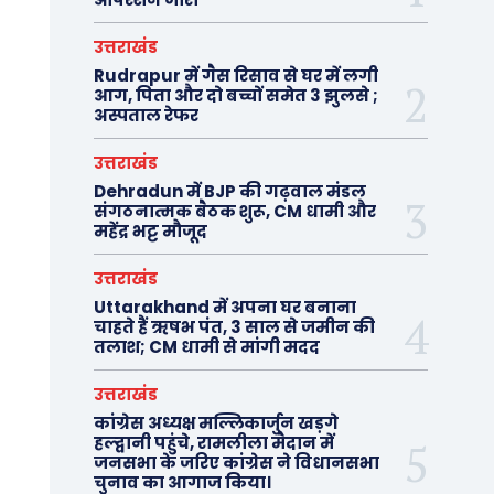
उत्तराखंड
Rudrapur में गैस रिसाव से घर में लगी
आग, पिता और दो बच्चों समेत 3 झुलसे ;
अस्पताल रेफर
उत्तराखंड
Dehradun में BJP की गढ़वाल मंडल
संगठनात्मक बैठक शुरू, CM धामी और
महेंद्र भट्ट मौजूद
उत्तराखंड
Uttarakhand में अपना घर बनाना
चाहते हैं ऋषभ पंत, 3 साल से जमीन की
तलाश; CM धामी से मांगी मदद
उत्तराखंड
कांग्रेस अध्यक्ष मल्लिकार्जुन खड़गे
हल्द्वानी पहुंचे, रामलीला मैदान में
जनसभा के जरिए कांग्रेस ने विधानसभा
चुनाव का आगाज किया।