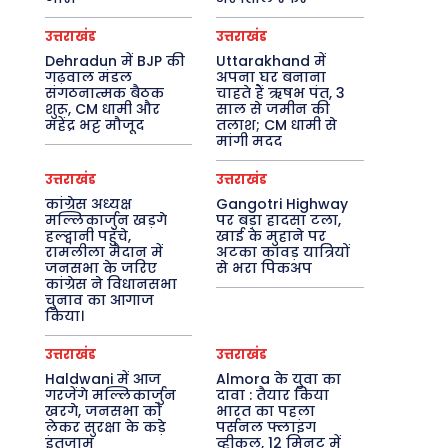
उत्तराखंड
उत्तराखंड
Dehradun में BJP की
Uttarakhand में
गढ़वाल मंडल
अपना घर बनाना
संगठनात्मक बैठक
चाहते हैं ऋषभ पंत, 3
शुरू, CM धामी और
साल से जमीन की
महेंद्र भट्ट मौजूद
तलाश; CM धामी से
मांगी मदद
उत्तराखंड
उत्तराखंड
कांग्रेस अध्यक्ष
Gangotri Highway
मल्लिकार्जुन खड़गे
पर बड़ा हादसा टला,
हल्द्वानी पहुंचे,
खाई के मुहाने पर
रामलीला मैदान में
अटका कांवड़ यात्रियों
जनसभा के जरिए
से भरा पिकअप
कांग्रेस ने विधानसभा
चुनाव का आगाज
किया।
उत्तराखंड
उत्तराखंड
Haldwani में आज
Almora के युवा का
गरजेंगे मल्लिकार्जुन
दावा : तैयार किया
खरगे, जनसभा को
भारत का पहला
लेकर सुरक्षा के कड़े
पर्सनल फ्लाइंग
इंतजाम
व्हीकल, 12 मिनट में