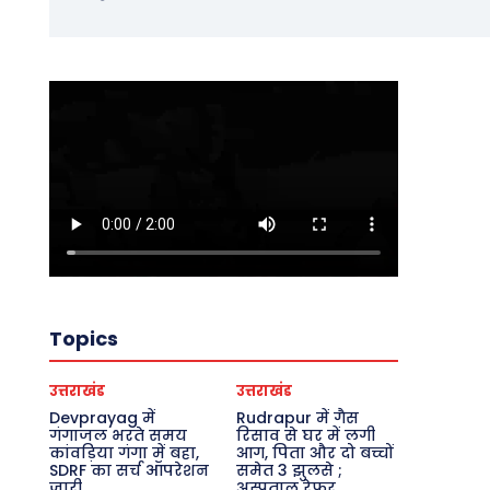
Topics
उत्तराखंड
उत्तराखंड
Devprayag में
Rudrapur में गैस
गंगाजल भरते समय
रिसाव से घर में लगी
कांवड़िया गंगा में बहा,
आग, पिता और दो बच्चों
SDRF का सर्च ऑपरेशन
समेत 3 झुलसे ;
जारी
अस्पताल रेफर