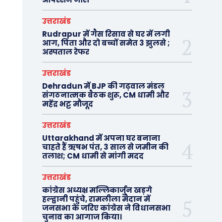
उत्तराखंड
Rudrapur में गैस रिसाव से घर में लगी
आग, पिता और दो बच्चों समेत 3 झुलसे ;
अस्पताल रेफर
उत्तराखंड
Dehradun में BJP की गढ़वाल मंडल
संगठनात्मक बैठक शुरू, CM धामी और
महेंद्र भट्ट मौजूद
उत्तराखंड
Uttarakhand में अपना घर बनाना
चाहते हैं ऋषभ पंत, 3 साल से जमीन की
तलाश; CM धामी से मांगी मदद
उत्तराखंड
कांग्रेस अध्यक्ष मल्लिकार्जुन खड़गे
हल्द्वानी पहुंचे, रामलीला मैदान में
जनसभा के जरिए कांग्रेस ने विधानसभा
चुनाव का आगाज किया।