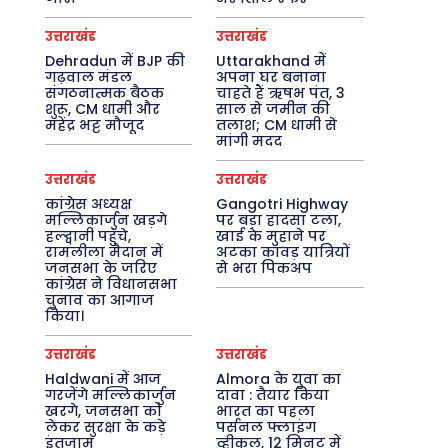
उत्तराखंड
उत्तराखंड
Dehradun में BJP की
Uttarakhand में
गढ़वाल मंडल
अपना घर बनाना
संगठनात्मक बैठक
चाहते हैं ऋषभ पंत, 3
शुरू, CM धामी और
साल से जमीन की
महेंद्र भट्ट मौजूद
तलाश; CM धामी से
मांगी मदद
उत्तराखंड
उत्तराखंड
कांग्रेस अध्यक्ष
Gangotri Highway
मल्लिकार्जुन खड़गे
पर बड़ा हादसा टला,
हल्द्वानी पहुंचे,
खाई के मुहाने पर
रामलीला मैदान में
अटका कांवड़ यात्रियों
जनसभा के जरिए
से भरा पिकअप
कांग्रेस ने विधानसभा
चुनाव का आगाज
किया।
उत्तराखंड
उत्तराखंड
Haldwani में आज
Almora के युवा का
गरजेंगे मल्लिकार्जुन
दावा : तैयार किया
खरगे, जनसभा को
भारत का पहला
लेकर सुरक्षा के कड़े
पर्सनल फ्लाइंग
इंतजाम
व्हीकल, 12 मिनट में