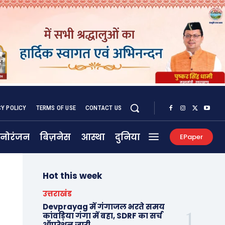
CY POLICY
TERMS OF USE
CONTACT US
नोरंजन
बिज़नेस
आस्था
दुनिया
EPaper
Hot this week
उत्तराखंड
Devprayag में गंगाजल भरते समय
कांवड़िया गंगा में बहा, SDRF का सर्च
ऑपरेशन जारी