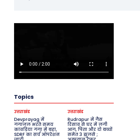
Topics
उत्तराखंड
उत्तराखंड
Devprayag में
Rudrapur में गैस
गंगाजल भरते समय
रिसाव से घर में लगी
कांवड़िया गंगा में बहा,
आग, पिता और दो बच्चों
SDRF का सर्च ऑपरेशन
समेत 3 झुलसे ;
जारी
अस्पताल रेफर