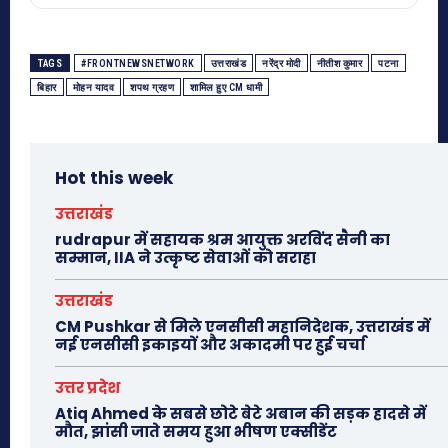
TAGS
#FRONTNEWSNETWORK
उत्तराखंड
नरेंद्र मोदी
नीतीश कुमार
पटना
बिहार
मोहन यादव
शपथ ग्रहण
शामिल हुए CM धामी
Hot this week
उत्तराखंड
rudrapur में सहायक श्रम आयुक्त अरविंद सैनी का
सम्मान, IIA ने उत्कृष्ट सेवाओं को सराहा
उत्तराखंड
CM Pushkar से मिले एनसीसी महानिदेशक, उत्तराखंड में
नई एनसीसी इकाइयों और अकादमी पर हुई चर्चा
उत्तर प्रदेश
Atiq Ahmed के सबसे छोटे बेटे अबान की सड़क हादसे में
मौत, झांसी जाते समय हुआ भीषण एक्सीडेंट