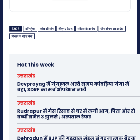
TAGS
कॉन्ग्रेस
जांच की मांग
डीएनए टेस्ट
महिला के आरोप
यौन शोषण का आरोप
विधायक महेश नेगी
Hot this week
उत्तराखंड
Devprayag में गंगाजल भरते समय कांवड़िया गंगा में
बहा, SDRF का सर्च ऑपरेशन जारी
उत्तराखंड
Rudrapur में गैस रिसाव से घर में लगी आग, पिता और दो
बच्चों समेत 3 झुलसे ; अस्पताल रेफर
उत्तराखंड
Dehradun में BJP की गढ़वाल मंडल संगठनात्मक बैठक