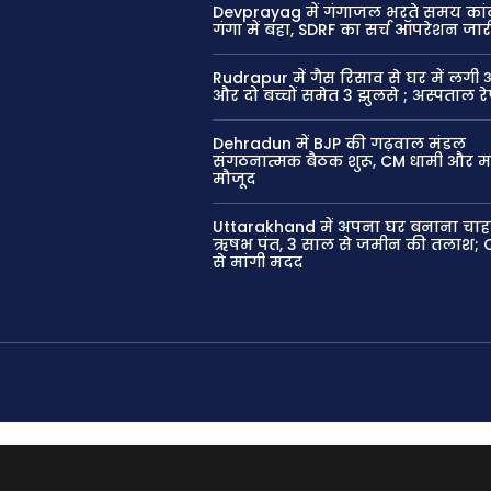
Devprayag में गंगाजल भरते समय कांव
गंगा में बहा, SDRF का सर्च ऑपरेशन जार
Rudrapur में गैस रिसाव से घर में लगी
और दो बच्चों समेत 3 झुलसे ; अस्पताल र
Dehradun में BJP की गढ़वाल मंडल
संगठनात्मक बैठक शुरू, CM धामी और महेंद
मौजूद
Uttarakhand में अपना घर बनाना चाहते
ऋषभ पंत, 3 साल से जमीन की तलाश; 
से मांगी मदद