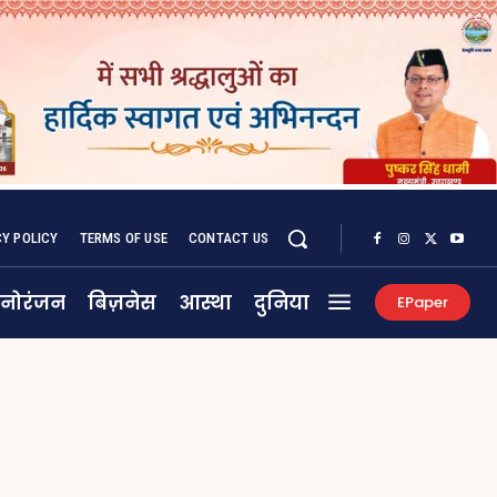
CY POLICY
TERMS OF USE
CONTACT US
नोरंजन
बिज़नेस
आस्था
दुनिया
EPaper