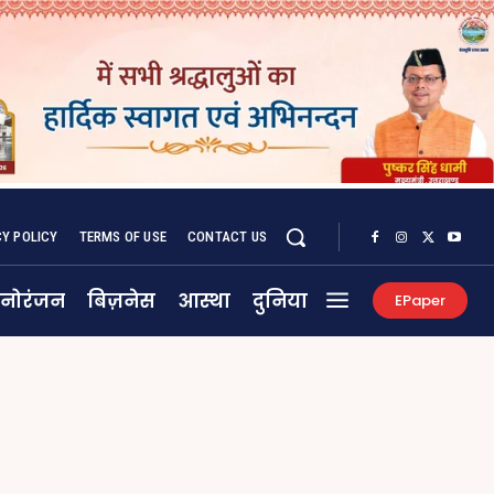
CY POLICY
TERMS OF USE
CONTACT US
नोरंजन
बिज़नेस
आस्था
दुनिया
EPaper