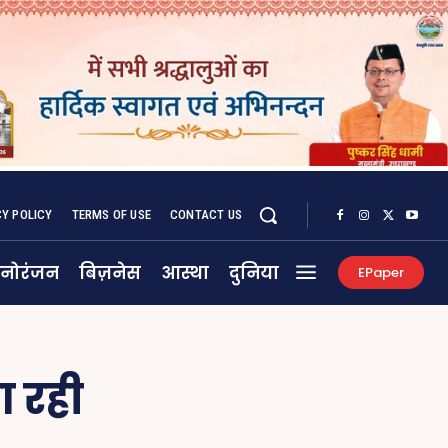
CY POLICY
TERMS OF USE
CONTACT US
नोरंजन
बिज़नेस
आस्था
दुनिया
EPaper
ा रही