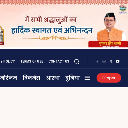
CY POLICY
TERMS OF USE
CONTACT US
नोरंजन
बिज़नेस
आस्था
दुनिया
EPaper