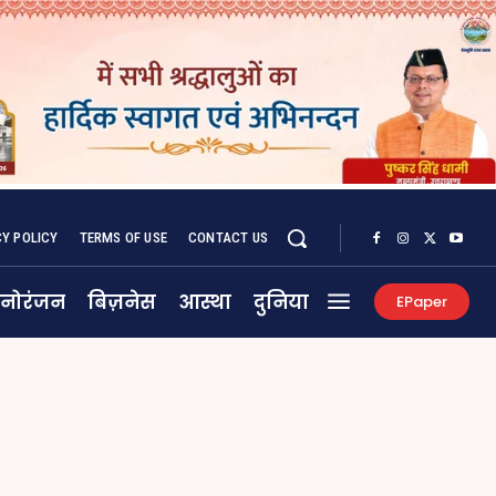
CY POLICY
TERMS OF USE
CONTACT US
नोरंजन
बिज़नेस
आस्था
दुनिया
EPaper