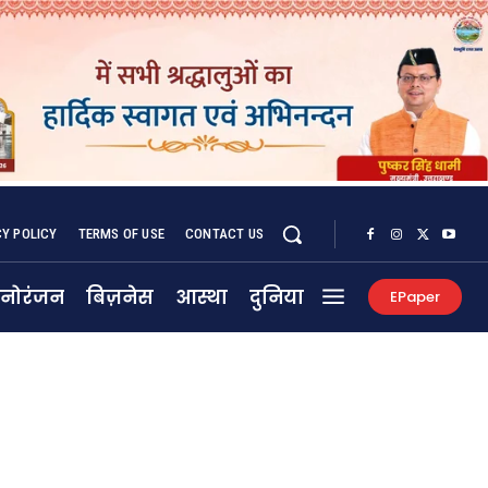
CY POLICY
TERMS OF USE
CONTACT US
नोरंजन
बिज़नेस
आस्था
दुनिया
EPaper