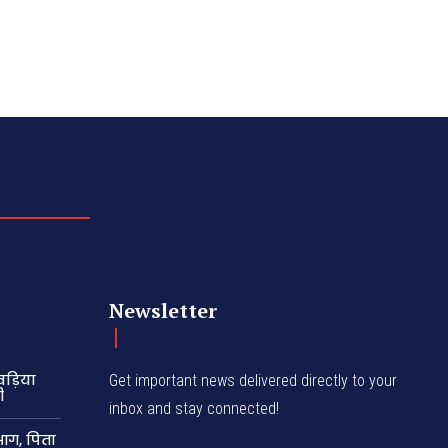
Newsletter
ड़िया
Get important news delivered directly to your
ी
inbox and stay connected!
 आग, पिता