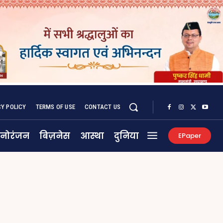
CY POLICY
TERMS OF USE
CONTACT US
नोरंजन
बिज़नेस
आस्था
दुनिया
EPaper