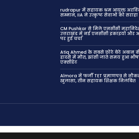
rudrapur में सहायक श्रम आयुक्त अरविं
सम्मान, IIA ने उत्कृष्ट सेवाओं को सराहा
CM Pushkar से मिले एनसीसी महानिद
उत्तराखंड में नई एनसीसी इकाइयों और
पर हुई चर्चा
Atiq Ahmed के सबसे छोटे बेटे अबान 
हादसे में मौत, झांसी जाते समय हुआ भी
एक्सीडेंट
Almora में फर्जी TET प्रमाणपत्र से नौक
खुलासा, तीन सहायक शिक्षक निलंबित