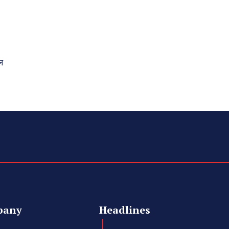
ल
pany
Headlines