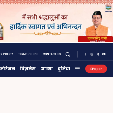
CY POLICY
TERMS OF USE
CONTACT US
नोरंजन
बिज़नेस
आस्था
दुनिया
EPaper