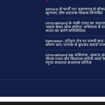
Almora में फर्जी TET प्रमाणपत्र से नौक
खुलासा, तीन सहायक शिक्षक निलंबित
Uttarakhand के लकी रावत का अंतरराष्
‘आइस ब्रेकर ऑफ नॉलेज’ अभियान में च
भारत का करेंगे प्रतिनिधित्व
Dehradun : हरिद्वार रोड पर चलती कार 
भीषण आग, चालक ने कूदकर बचाई जा
Uttarakhand SIR अभियान : कुमाऊं क
दीपक रावत और विधायक सरिता आर्या क
पहुंचा मतदाता सत्यापन नोटिस