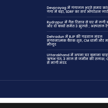
Devprayag में गंगाजल भरते समय कांव
गंगा में बहा, SDRF का सर्च ऑपरेशन जार
Rudrapur में गैस रिसाव से घर में लगी
और दो बच्चों समेत 3 झुलसे ; अस्पताल र
Dehradun में BJP की गढ़वाल मंडल
संगठनात्मक बैठक शुरू, CM धामी और महेंद
मौजूद
Uttarakhand में अपना घर बनाना चाहते
ऋषभ पंत, 3 साल से जमीन की तलाश; 
से मांगी मदद