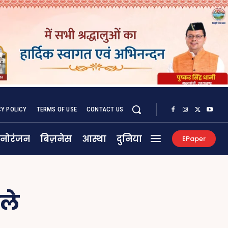
CY POLICY
TERMS OF USE
CONTACT US
नोरंजन
बिज़नेस
आस्था
दुनिया
EPaper
ले