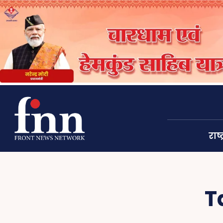
राष्ट
T