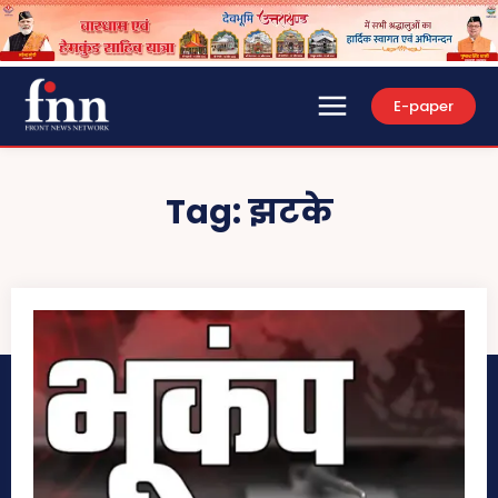
E-paper
Tag:
झटके