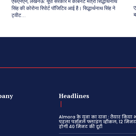
एफएनएन, लखनऊ: यूपी सरकार में कैबिनेट मंत्री सिद्धार्थनाथ
ए
सिंह की कोरोना रिपोर्ट पॉजिटिव आई है। सिद्धार्थनाथ सिंह ने
ब
ट्वीट...
pany
Headlines
Almora के युवा का दावा : तैयार किया
पहला पर्सनल फ्लाइंग व्हीकल, 12 मिनट 
होगी 40 मिनट की दूरी