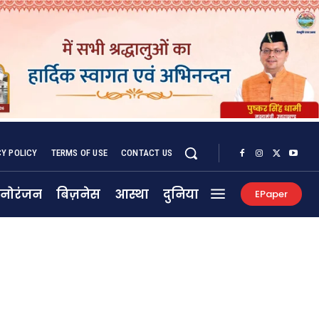
CY POLICY
TERMS OF USE
CONTACT US
नोरंजन
बिज़नेस
आस्था
दुनिया
EPaper