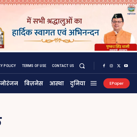
CY POLICY
TERMS OF USE
CONTACT US
नोरंजन
बिज़नेस
आस्था
दुनिया
EPaper
े