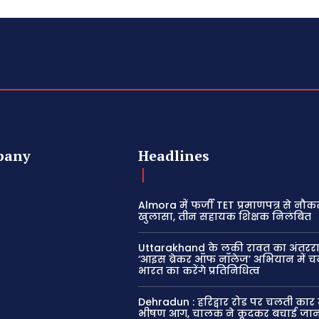
pany
Headlines
Almora में फर्जी TET प्रमाणपत्र से नौक
खुलासा, तीन सहायक शिक्षक निलंबित
Uttarakhand के लकी रावत का अंतरराष्
‘आइस ब्रेकर ऑफ नॉलेज’ अभियान में च
भारत का करेंगे प्रतिनिधित्व
Dehradun : हरिद्वार रोड पर चलती कार 
भीषण आग, चालक ने कूदकर बचाई जा