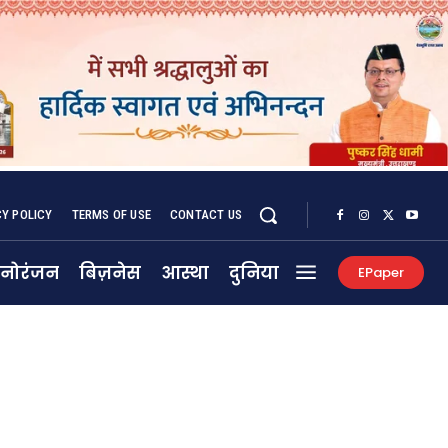
CY POLICY
TERMS OF USE
CONTACT US
नोरंजन
बिज़नेस
आस्था
दुनिया
EPaper