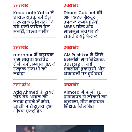
उत्तराखंड
उत्तराखंड
Kedarnath Yatra में
Dhami Cabinet की
घायल युवक की बेस
आज अहम बैठक:
अस्पताल श्रीनगर में 4
उपनल कर्मचारियों,
घंटे चली जटिल ब्रेन
MBBS बॉन्ड और
सर्जरी, हालत गंभीर
मानसून सत्र पर हो
सकते हैं बड़े फैसले
उत्तराखंड
उत्तराखंड
rudrapur में सहायक
CM Pushkar से मिले
श्रम आयुक्त अरविंद
एनसीसी महानिदेशक,
सैनी का सम्मान, IIA ने
उत्तराखंड में नई
उत्कृष्ट सेवाओं को
एनसीसी इकाइयों और
सराहा
अकादमी पर हुई चर्चा
उत्तर प्रदेश
उत्तराखंड
Atiq Ahmed के सबसे
Almora में फर्जी TET
छोटे बेटे अबान की
प्रमाणपत्र से नौकरी का
सड़क हादसे में मौत,
खुलासा, तीन सहायक
झांसी जाते समय हुआ
शिक्षक निलंबित
भीषण एक्सीडेंट