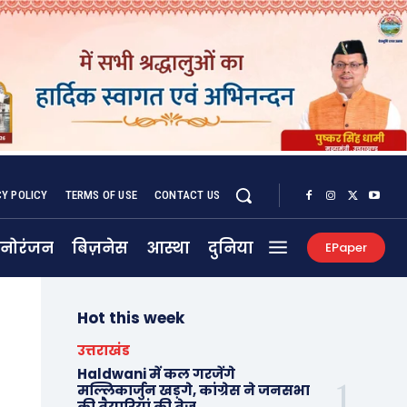
CY POLICY
TERMS OF USE
CONTACT US
नोरंजन
बिज़नेस
आस्था
दुनिया
EPaper
Hot this week
उत्तराखंड
Haldwani में कल गरजेंगे
मल्लिकार्जुन खड़गे, कांग्रेस ने जनसभा
की तैयारियां की तेज